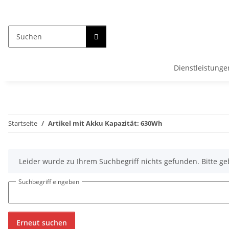
Dienstleistunge
Startseite
Artikel mit Akku Kapazität: 630Wh
x
Leider wurde zu Ihrem Suchbegriff nichts gefunden. Bitte ge
Suchbegriff eingeben
Erneut suchen