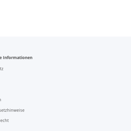
he Informationen
tz
m
setzhinweise
recht