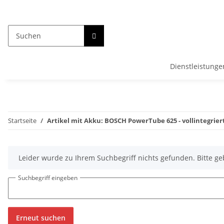
Dienstleistunge
Startseite
Artikel mit Akku: BOSCH PowerTube 625 - vollintegrie
x
Leider wurde zu Ihrem Suchbegriff nichts gefunden. Bitte ge
Suchbegriff eingeben
Erneut suchen