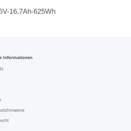
-36V-16,7Ah-625Wh
he Informationen
tz
m
setzhinweise
recht