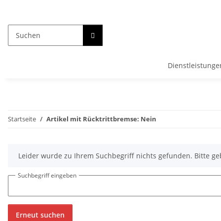
Dienstleistunge
Startseite
Artikel mit Rücktrittbremse: Nein
x
Leider wurde zu Ihrem Suchbegriff nichts gefunden. Bitte ge
Suchbegriff eingeben
Erneut suchen