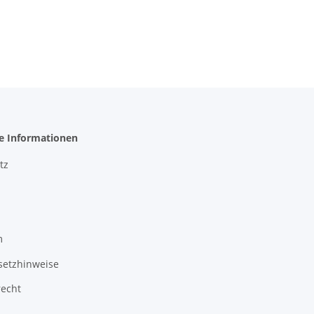
he Informationen
tz
m
setzhinweise
recht